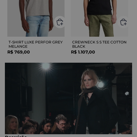
T-SHIRT LUXE PERFOR GREY
CREWNECK S S TEE COTTON
MELANGE
BLACK
R$
769
,
00
R$
1
.
107
,
00