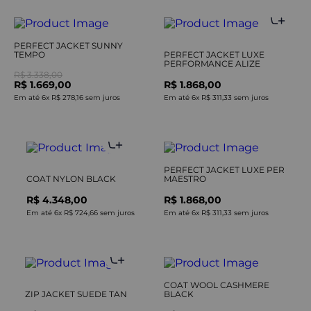
PERFECT JACKET SUNNY
TEMPO
PERFECT JACKET LUXE
PERFORMANCE ALIZE
R$ 3.338,00
R$ 1.669,00
R$ 1.868,00
Em até
6
x
R$ 278,16
sem juros
Em até
6
x
R$ 311,33
sem juros
PERFECT JACKET LUXE PER
COAT NYLON BLACK
MAESTRO
R$ 4.348,00
R$ 1.868,00
Em até
6
x
R$ 724,66
sem juros
Em até
6
x
R$ 311,33
sem juros
COAT WOOL CASHMERE
ZIP JACKET SUEDE TAN
BLACK