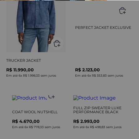
PERFECT JACKET EXCLUSIVE
TRUCKER JACKET
R$ 11.990,00
R$ 2.123,00
Em até
6
x
R$ 1.998,33
sem juros
Em até
6
x
R$ 353,83
sem juros
FULL ZIP SWEATER LUXE
COAT WOOL NUTSHELL
PERFORMANCE BLACK
R$ 4.670,00
R$ 2.993,00
Em até
6
x
R$ 778,33
sem juros
Em até
6
x
R$ 498,83
sem juros