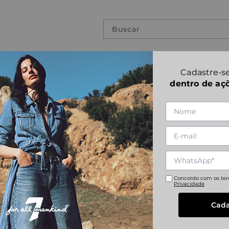
Buscar
PREVIOUS COLLECTIONS
Cadastre-se
dentro de aç
CARGO TESS 
1
|
6
Referência
:
JSCSC100UC
24
25
26
27
Concordo com os te
Privacidade
Cada