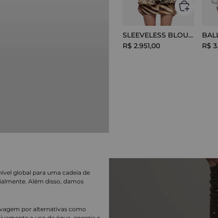
SLEEVELESS BLOUSE VISCOSE SNAKE
R$
2
.
951
,
00
R$
3
nível global para uma cadeia de
ialmente. Além disso, damos
lavagem por alternativas como
cativamente o uso de água, energia e