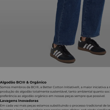
Algodão BCI® & Orgânico
Somos membros da BCI®, a Better Cotton Initiative®, a maior iniciativa a 
produção do algodão totalmente sustentável, tanto ambiental quanto soc
preferência ao algodão orgânico em nossas peças sempre que possível.
Lavagens Inovadoras
Em cada vez mais peças estamos substituindo o processo tradicional de 
lavagens a laser, ar ou ozônio para recriar estes efeitos, reduzindo signifi