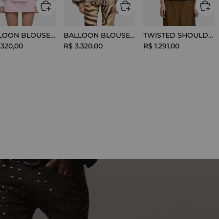
BALLOON BLOUSE SILK OPTICAL WHITE
BALLOON BLOUSE VISCOSE SNAKE
TWISTED SHOULDER TEE LYOCELL BLACK
.
320
,
00
R$
3
.
320
,
00
R$
1
.
291
,
00