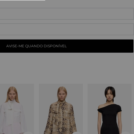
10
º
straight