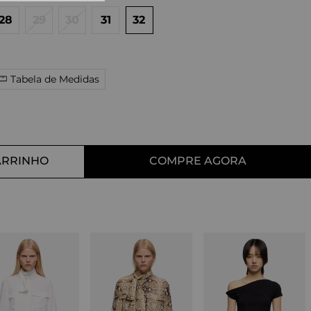
10
º
tess
28
29
30
31
32
Tabela de Medidas
ARRINHO
COMPRE AGORA