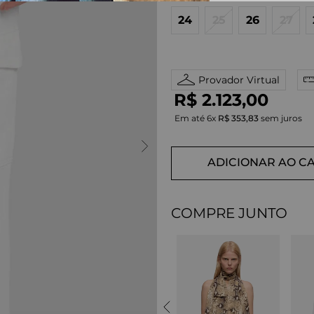
24
25
26
27
Provador Virtual
R$
2
.
123
,
00
Em até
6
x
R$
353
,
83
sem juros
ADICIONAR AO C
COMPRE JUNTO