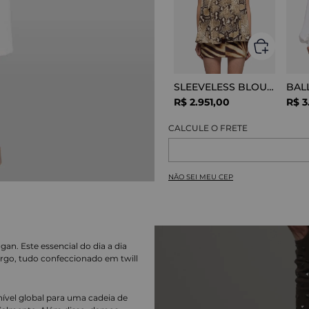
SLEEVELESS BLOUSE VISCOSE SNAKE
R$
2
.
951
,
00
R$
3
NÃO SEI MEU CEP
n. Este essencial do dia a dia
cargo, tudo confeccionado em twill
nível global para uma cadeia de