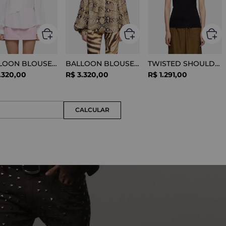
BALLOON BLOUSE SILK OPTICAL WHITE
BALLOON BLOUSE VISCOSE SNAKE
TWISTED SHOULDER TEE LYOCELL BLACK
.
320
,
00
R$
3
.
320
,
00
R$
1
.
291
,
00