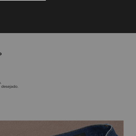
10
º
tess
o
.
o desejado.