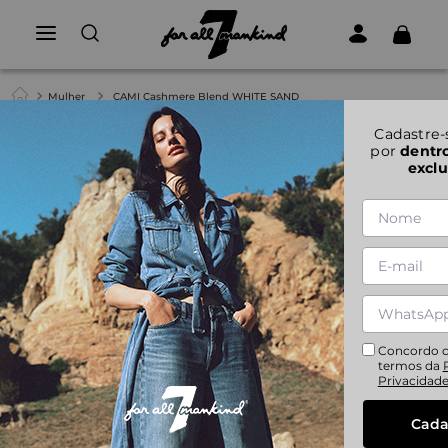
Mulher
CAMI Cashmere Blend WHITE SAND
Cadastre-
por
dentr
exclu
Concordo 
termos da
Privacidad
Cada