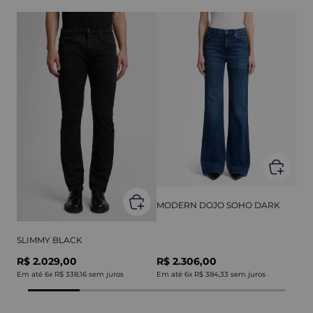
MODERN DOJO SOHO DARK
SLIMMY BLACK
R$ 2.029,00
R$ 2.306,00
Em até
6
x
R$ 338,16
sem juros
Em até
6
x
R$ 384,33
sem juros