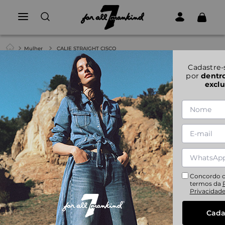
Mulher
CALIE STRAIGHT CISCO
Cadastre-
por
dentr
exclu
Concordo 
termos da
Privacidad
Cada