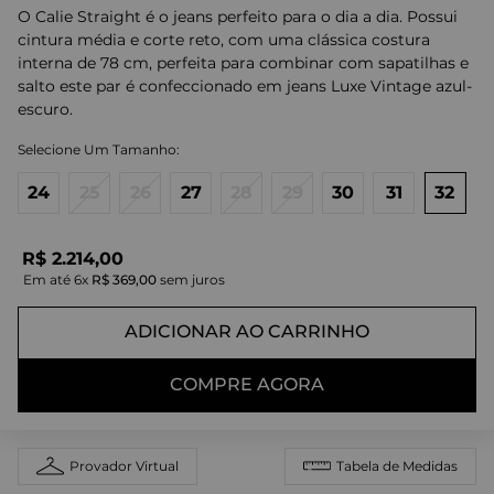
O Calie Straight é o jeans perfeito para o dia a dia. Possui
cintura média e corte reto, com uma clássica costura
interna de 78 cm, perfeita para combinar com sapatilhas e
salto este par é confeccionado em jeans Luxe Vintage azul-
escuro.
24
25
26
27
28
29
30
31
32
R$
2
.
214
,
00
Em até
6
x
R$
369
,
00
sem juros
ADICIONAR AO CARRINHO
COMPRE AGORA
Provador Virtual
Tabela de Medidas