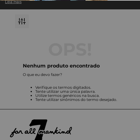
Leia mais
atemporal com inovação em cada detalhe.
Descubra jeans premium e roupas exclusivas, perfeitas para compor
looks modernos e versáteis.
Destaque-se com a qualidade impecável e o design icônico que só a
7 For All Mankind pode oferecer.
Nenhum produto encontrado
O que eu devo fazer?
Verifique os termos digitados.
Tente utilizar uma única palavra.
Utilize termos genéricos na busca.
Tente utilizar sinônimos do termo desejado.