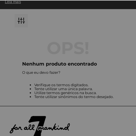
Leia mais
atemporal com inovação em cada detalhe.
Descubra jeans premium e roupas exclusivas, perfeitas para compor
looks modernos e versáteis.
Destaque-se com a qualidade impecável e o design icônico que só a
7 For All Mankind pode oferecer.
Nenhum produto encontrado
O que eu devo fazer?
Verifique os termos digitados.
Tente utilizar uma única palavra.
Utilize termos genéricos na busca.
Tente utilizar sinônimos do termo desejado.