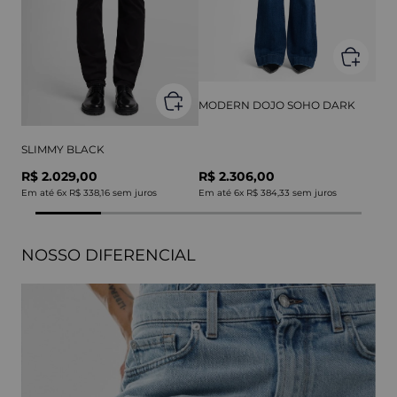
MODERN DOJO SOHO DARK
SLIMMY BLACK
R$ 2.029,00
R$ 2.306,00
Em até
6
x
R$ 338,16
sem juros
Em até
6
x
R$ 384,33
sem juros
NOSSO DIFERENCIAL