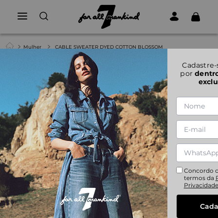
Mulher
CABLE SWEATER DYED COTTON BLOSSOM
1
|
6
Cadastre-
por
dentr
exclu
CABLE SWEATER DYED COTTON BLOSSOM
XS
S
M
Concordo 
termos da
Privacidad
Cada