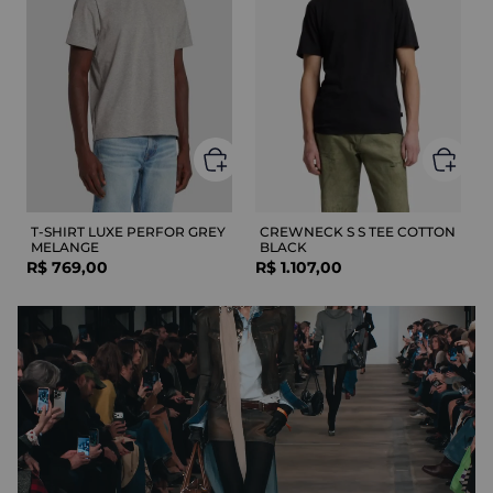
T-SHIRT LUXE PERFOR GREY
CREWNECK S S TEE COTTON
MELANGE
BLACK
R$
769
,
00
R$
1
.
107
,
00