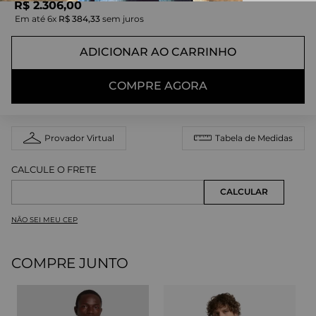
R$
2
.
306
,
00
Em até
6
x
R$
384
,
33
sem juros
ADICIONAR AO CARRINHO
COMPRE AGORA
Provador Virtual
Tabela de Medidas
NÃO SEI MEU CEP
COMPRE JUNTO