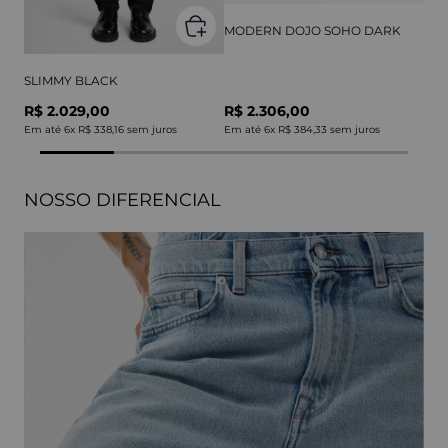
MODERN DOJO SOHO DARK
SLIMMY BLACK
R$ 2.029,00
R$ 2.306,00
Em até
6
x
R$ 338,16
sem juros
Em até
6
x
R$ 384,33
sem juros
NOSSO DIFERENCIAL