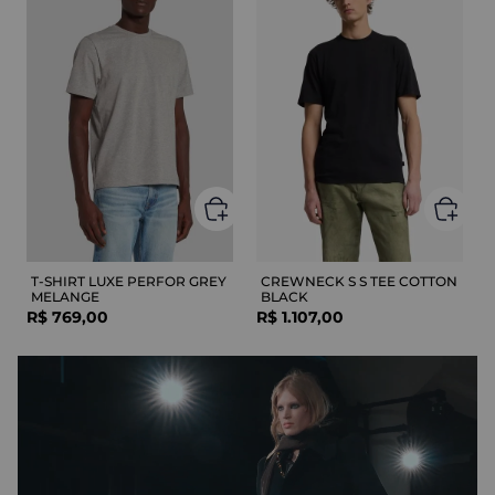
T-SHIRT LUXE PERFOR GREY
CREWNECK S S TEE COTTON
MELANGE
BLACK
R$
769
,
00
R$
1
.
107
,
00