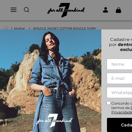
Mulher
BOUCLE JACKET COTTON BOUCLE IVORY
1
|
6
Cadastre-
por
dentr
exclu
BOUCLE JACKET COTTON BOUCLE IVORY
XS
S
M
L
Concordo 
termos da
Privacidad
Cada