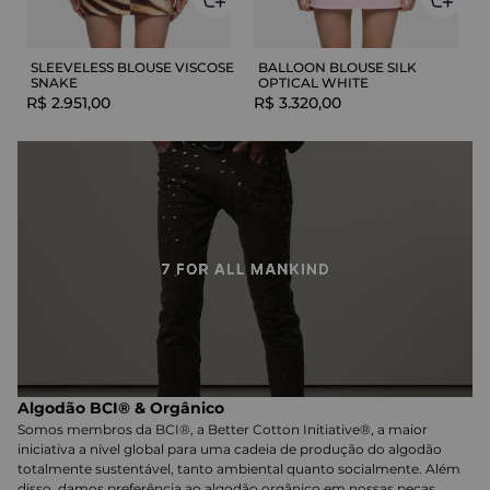
SLEEVELESS BLOUSE VISCOSE
BALLOON BLOUSE SILK
SNAKE
OPTICAL WHITE
R$
2
.
951
,
00
R$
3
.
320
,
00
Algodão BCI® & Orgânico
Somos membros da BCI®, a Better Cotton Initiative®, a maior
iniciativa a nível global para uma cadeia de produção do algodão
totalmente sustentável, tanto ambiental quanto socialmente. Além
disso, damos preferência ao algodão orgânico em nossas peças