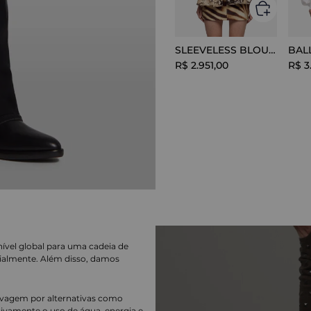
SLEEVELESS BLOUSE VISCOSE SNAKE
R$
2
.
951
,
00
R$
3
nível global para uma cadeia de
ialmente. Além disso, damos
lavagem por alternativas como
cativamente o uso de água, energia e