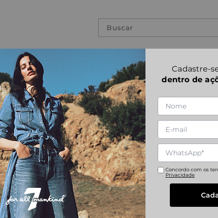
Buscar
PREVIOUS COLLECTIONS
Cadastre-se
dentro de aç
BOOTCUT BAIR
1
|
5
Referência
:
JSWBC430BT
24
25
26
27
Concordo com os te
Privacidade
Cada