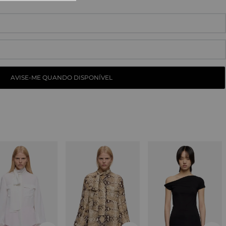
10
º
tess