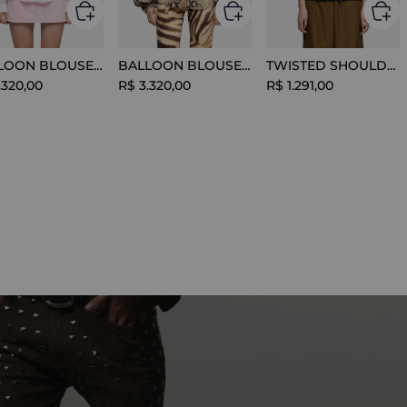
BALLOON BLOUSE SILK OPTICAL WHITE
BALLOON BLOUSE VISCOSE SNAKE
TWISTED SHOULDER TEE LYOCELL BLACK
.
320
,
00
R$
3
.
320
,
00
R$
1
.
291
,
00