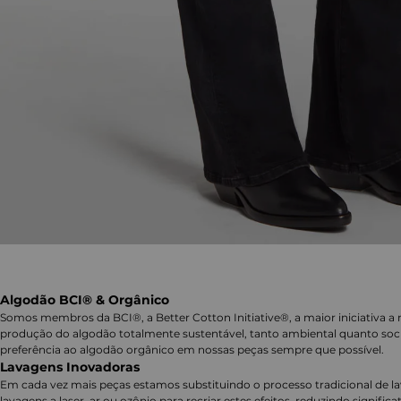
Algodão BCI® & Orgânico
Somos membros da BCI®, a Better Cotton Initiative®, a maior iniciativa a 
produção do algodão totalmente sustentável, tanto ambiental quanto soc
preferência ao algodão orgânico em nossas peças sempre que possível.
Lavagens Inovadoras
Em cada vez mais peças estamos substituindo o processo tradicional de 
lavagens a laser, ar ou ozônio para recriar estes efeitos, reduzindo signifi