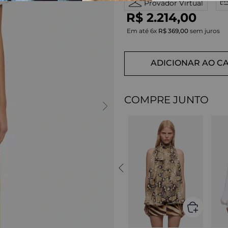
Provador Virtual
R$
2
.
214
,
00
Em até
6
x
R$
369
,
00
sem juros
ADICIONAR AO C
COMPRE JUNTO