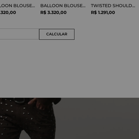
BALLOON BLOUSE SILK OPTICAL WHITE
BALLOON BLOUSE VISCOSE SNAKE
TWISTED SHOULDER TEE LYOCELL BLACK
.
320
,
00
R$
3
.
320
,
00
R$
1
.
291
,
00