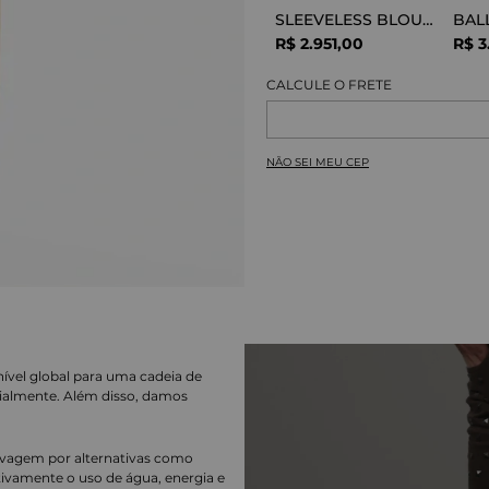
SLEEVELESS BLOUSE VISCOSE SNAKE
R$
2
.
951
,
00
R$
3
NÃO SEI MEU CEP
nível global para uma cadeia de
ialmente. Além disso, damos
lavagem por alternativas como
cativamente o uso de água, energia e