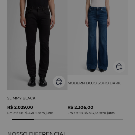
MODERN DOJO SOHO DARK
SLIMMY BLACK
R$ 2.029,00
R$ 2.306,00
Em até
6
x
R$ 338,16
sem juros
Em até
6
x
R$ 384,33
sem juros
NOSSO DIFERENCIAL