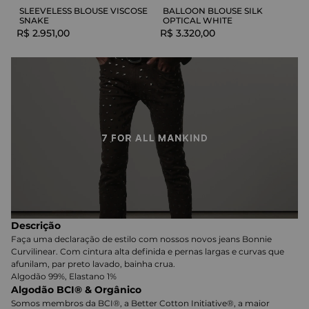
SLEEVELESS BLOUSE VISCOSE
BALLOON BLOUSE SILK
SNAKE
OPTICAL WHITE
R$
2
.
951
,
00
R$
3
.
320
,
00
Descrição
Faça uma declaração de estilo com nossos novos jeans Bonnie
Curvilinear. Com cintura alta definida e pernas largas e curvas que
afunilam, par preto lavado, bainha crua.
Algodão 99%, Elastano 1%
Algodão BCI® & Orgânico
Somos membros da BCI®, a Better Cotton Initiative®, a maior