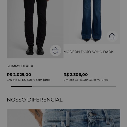
MODERN DOJO SOHO DARK
SLIMMY BLACK
R$ 2.029,00
R$ 2.306,00
Em até
6
x
R$ 338,16
sem juros
Em até
6
x
R$ 384,33
sem juros
NOSSO DIFERENCIAL