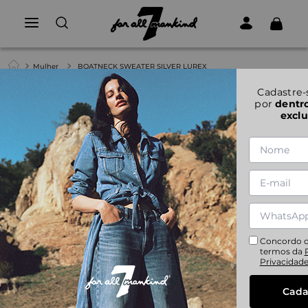
Mulher
BOATNECK SWEATER SILVER LUREX
1
|
6
Cadastre-
por
dentr
exclu
BOATNECK SWEATER SILVER LUREX
S
Concordo 
termos da
Privacidad
Cada