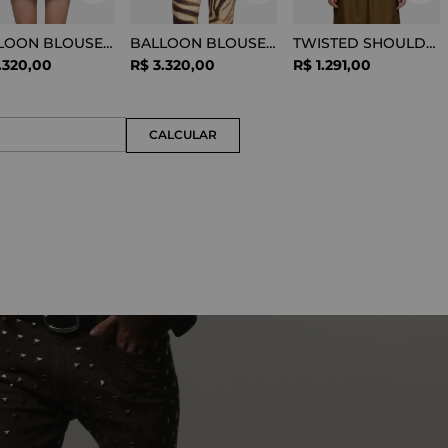
BALLOON BLOUSE SILK OPTICAL WHITE
BALLOON BLOUSE VISCOSE SNAKE
TWISTED SHOULDER TEE LYOCELL BLACK
.
320
,
00
R$
3
.
320
,
00
R$
1
.
291
,
00