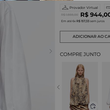
Provador Virtual
R$
944
,
0
R$
1
.
888
,
00
Em até
6
x
R$
157
,
33
sem juros
ADICIONAR AO C
COMPRE JUNTO