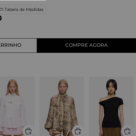
10
º
straight
Tabela de Medidas
0
ARRINHO
COMPRE AGORA