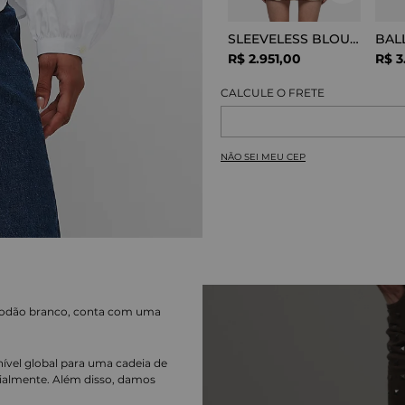
SLEEVELESS BLOUSE VISCOSE SNAKE
R$
2
.
951
,
00
R$
3
NÃO SEI MEU CEP
godão branco, conta com uma
nível global para uma cadeia de
ialmente. Além disso, damos