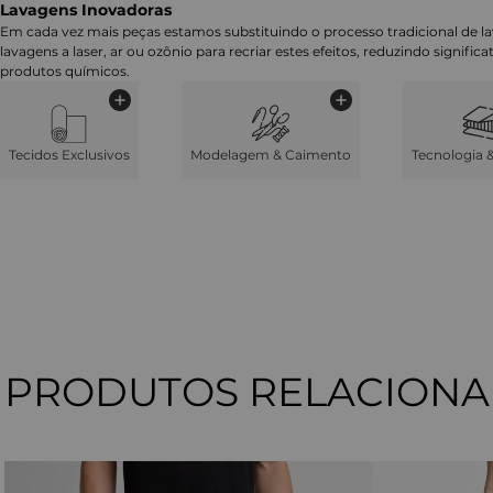
Lavagens Inovadoras
Em cada vez mais peças estamos substituindo o processo tradicional de 
lavagens a laser, ar ou ozônio para recriar estes efeitos, reduzindo signifi
produtos químicos.
Tecidos Exclusivos
Modelagem & Caimento
Tecnologia 
PRODUTOS RELACION