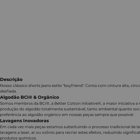
Descrição
Nosso clássico shorts jeans estilo "boyfriend". Conta com cintura alta, ci
desfiada.
Algodão BCI® & Orgânico
Somos membros da BCI®, a Better Cotton Initiative®, a maior iniciativa a 
produção do algodão totalmente sustentável, tanto ambiental quanto soc
preferência ao algodão orgânico em nossas peças sempre que possível.
Lavagens Inovadoras
Em cada vez mais peças estamos substituindo o processo tradicional de 
lavagens a laser, ar ou ozônio para recriar estes efeitos, reduzindo signifi
produtos químicos.