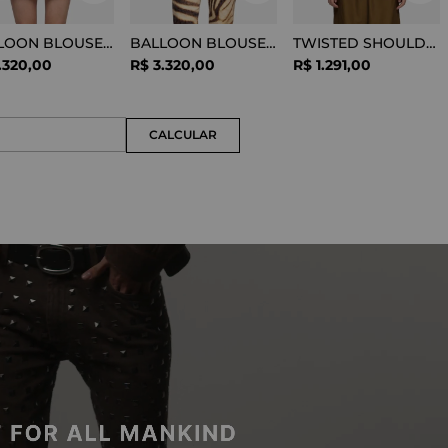
BALLOON BLOUSE SILK OPTICAL WHITE
BALLOON BLOUSE VISCOSE SNAKE
TWISTED SHOULDER TEE LYOCELL BLACK
.
320
,
00
R$
3
.
320
,
00
R$
1
.
291
,
00