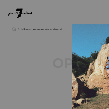
NEW ARRIVALS
PARA ELA
PARA ELE
billie-colored-raw-cut-coral-sand