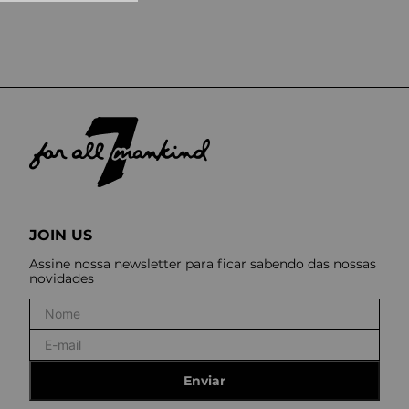
10
º
tess
JOIN US
Assine nossa newsletter para ficar sabendo das nossas
novidades
Enviar