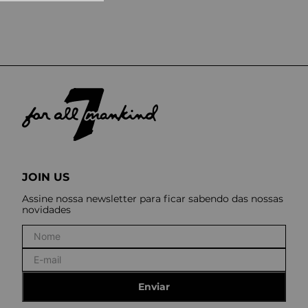
10
º
straight
JOIN US
Assine nossa newsletter para ficar sabendo das nossas
novidades
Enviar