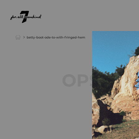
NEW ARRIVALS
PARA ELA
PARA ELE
betty-boot-ode-to-with-fringed-hem