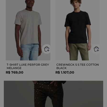
T-SHIRT LUXE PERFOR GREY
CREWNECK S S TEE COTTON
MELANGE
BLACK
R$
769
,
00
R$
1
.
107
,
00