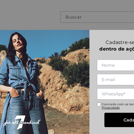
Buscar
PREVIOUS COLLECTIONS
SSED HEM
Cadastre-se
dentro de aç
ANDY SHORTS 
1
|
3
Referência
:
JSASC100AI
23
24
25
26
Concordo com os te
Privacidade
Cada