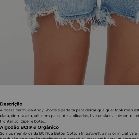
Descrição
A nossa bermuda Andy Shorts é perfeita para deixar qualquer look mais es
clara, cintura alta, cós com passantes aplicados, five pockets, caimento r
frontal por zíper e botão.
Algodão BCI® & Orgânico
Somos membros da BCI®, a Better Cotton Initiative®, a maior iniciativa a 
produção do algodão totalmente sustentável, tanto ambiental quanto soc