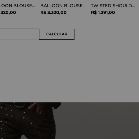
BALLOON BLOUSE SILK OPTICAL WHITE
BALLOON BLOUSE VISCOSE SNAKE
TWISTED SHOULDER TEE LYOCELL BLACK
.
320
,
00
R$
3
.
320
,
00
R$
1
.
291
,
00