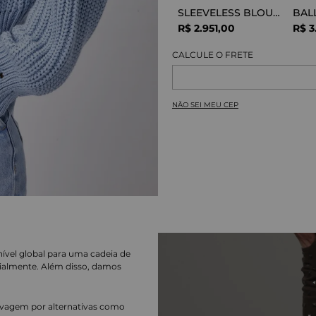
SLEEVELESS BLOUSE VISCOSE SNAKE
R$
2
.
951
,
00
R$
3
NÃO SEI MEU CEP
nível global para uma cadeia de
ialmente. Além disso, damos
lavagem por alternativas como