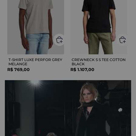
T-SHIRT LUXE PERFOR GREY
CREWNECK S S TEE COTTON
MELANGE
BLACK
R$
769
,
00
R$
1
.
107
,
00