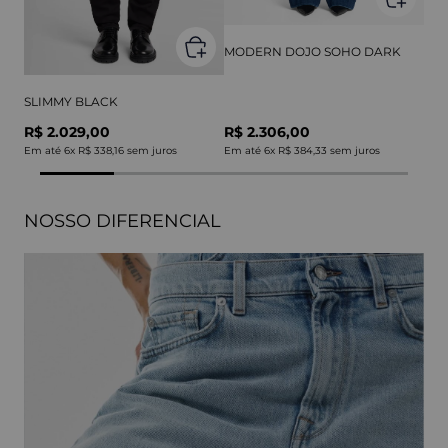
MODERN DOJO SOHO DARK
SLIMMY BLACK
R$ 2.029,00
R$ 2.306,00
Em até
6
x
R$ 338,16
sem juros
Em até
6
x
R$ 384,33
sem juros
NOSSO DIFERENCIAL