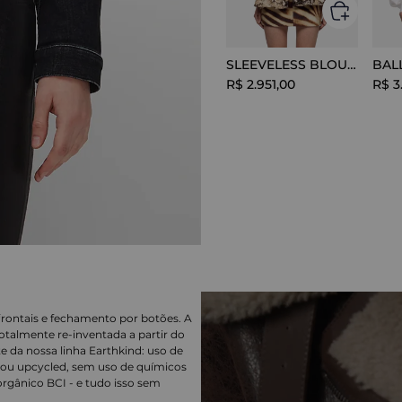
SLEEVELESS BLOUSE VISCOSE SNAKE
R$
2
.
951
,
00
R$
3
 frontais e fechamento por botões. A
totalmente re-inventada a partir do
e da nossa linha Earthkind: uso de
 ou upcycled, sem uso de químicos
rgânico BCI - e tudo isso sem