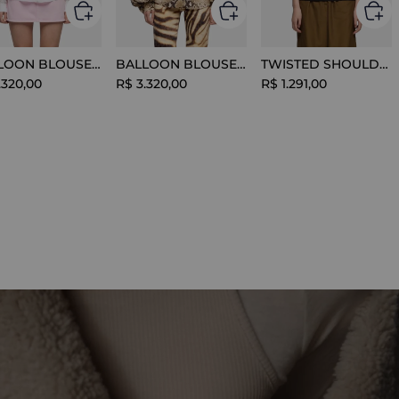
BALLOON BLOUSE SILK OPTICAL WHITE
BALLOON BLOUSE VISCOSE SNAKE
TWISTED SHOULDER TEE LYOCELL BLACK
.
320
,
00
R$
3
.
320
,
00
R$
1
.
291
,
00