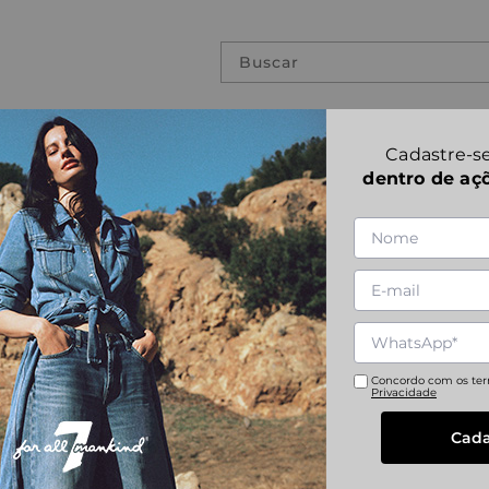
Buscar
PREVIOUS COLLECTIONS
Cadastre-se
dentro de aç
MODERN TRUCK
1
|
1
Referência
:
JSCMC340SS
XS
S
M
L
Concordo com os te
Privacidade
Cada