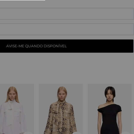
10
º
straight