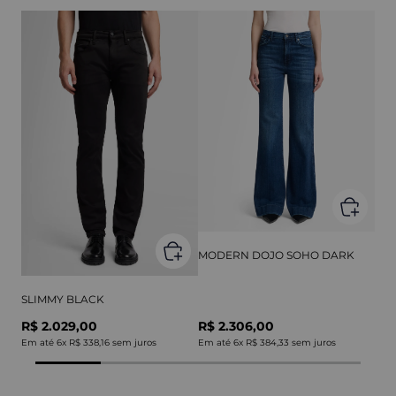
MODERN DOJO SOHO DARK
SLIMMY BLACK
R$ 2.029,00
R$ 2.306,00
Em até
6
x
R$ 338,16
sem juros
Em até
6
x
R$ 384,33
sem juros