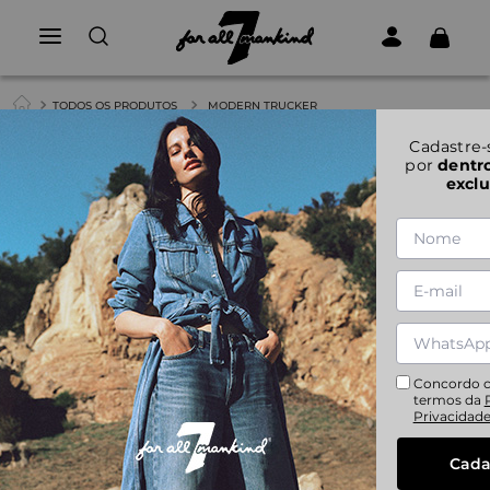
TODOS OS PRODUTOS
MODERN TRUCKER
1
|
1
Cadastre-
por
dentr
exclu
MODERN TRUCKER
XS
S
M
L
Concordo 
termos da
Privacidad
Cada