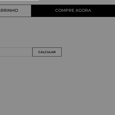
10
º
straight
ARRINHO
COMPRE AGORA