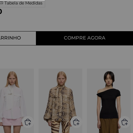
Tabela de Medidas
10
º
tess
0
ARRINHO
COMPRE AGORA