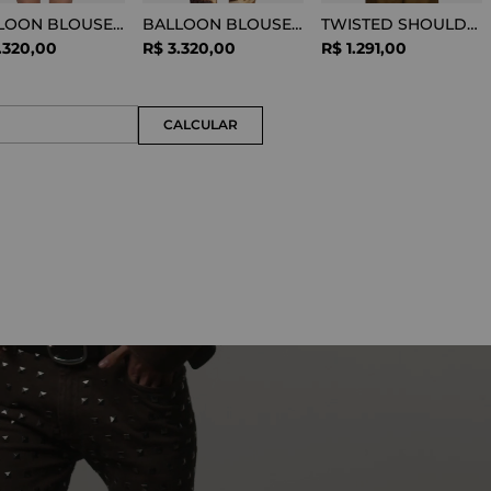
BALLOON BLOUSE SILK OPTICAL WHITE
BALLOON BLOUSE VISCOSE SNAKE
TWISTED SHOULDER TEE LYOCELL BLACK
.
320
,
00
R$
3
.
320
,
00
R$
1
.
291
,
00