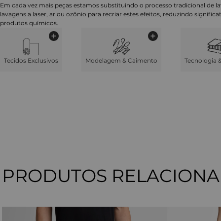
Em cada vez mais peças estamos substituindo o processo tradicional de 
lavagens a laser, ar ou ozônio para recriar estes efeitos, reduzindo signifi
produtos químicos.
Tecidos Exclusivos
Modelagem & Caimento
Tecnologia 
PRODUTOS RELACION