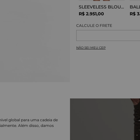
SLEEVELESS BLOUSE VISCOSE SNAKE
R$
2
.
951
,
00
R$
3
NÃO SEI MEU CEP
nível global para uma cadeia de
ialmente. Além disso, damos