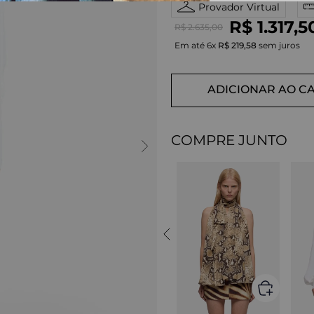
Provador Virtual
R$
1
.
317
,
5
R$
2
.
635
,
00
Em até
6
x
R$
219
,
58
sem juros
ADICIONAR AO C
COMPRE JUNTO