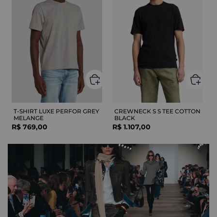
T-SHIRT LUXE PERFOR GREY
CREWNECK S S TEE COTTON
MELANGE
BLACK
R$
769
,
00
R$
1
.
107
,
00