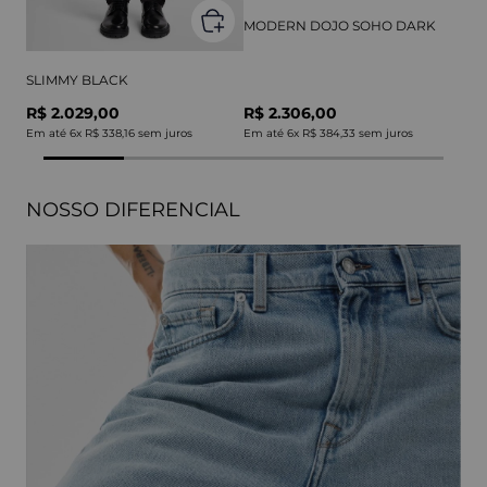
MODERN DOJO SOHO DARK
SLIMMY BLACK
R$ 2.029,00
R$ 2.306,00
Em até
6
x
R$ 338,16
sem juros
Em até
6
x
R$ 384,33
sem juros
NOSSO DIFERENCIAL