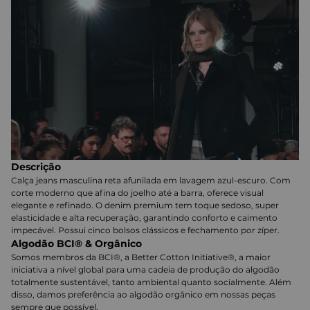
Descrição
Calça jeans masculina reta afunilada em lavagem azul-escuro. Com
corte moderno que afina do joelho até a barra, oferece visual
elegante e refinado. O denim premium tem toque sedoso, super
elasticidade e alta recuperação, garantindo conforto e caimento
impecável. Possui cinco bolsos clássicos e fechamento por zíper.
Algodão BCI® & Orgânico
Somos membros da BCI®, a Better Cotton Initiative®, a maior
iniciativa a nível global para uma cadeia de produção do algodão
totalmente sustentável, tanto ambiental quanto socialmente. Além
disso, damos preferência ao algodão orgânico em nossas peças
sempre que possível.