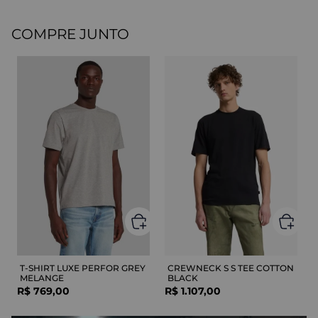
COMPRE JUNTO
T-SHIRT LUXE PERFOR GREY
CREWNECK S S TEE COTTON
MELANGE
BLACK
R$
769
,
00
R$
1
.
107
,
00