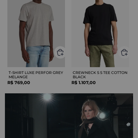
T-SHIRT LUXE PERFOR GREY
CREWNECK S S TEE COTTON
MELANGE
BLACK
R$
769
,
00
R$
1
.
107
,
00