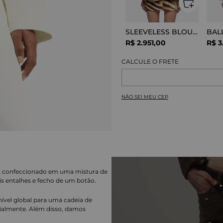
SLEEVELESS BLOUSE VISCOSE SNAKE
R$
2
.
951
,
00
R$
3
NÃO SEI MEU CEP
. É confeccionado em uma mistura de
is entalhes e fecho de um botão.
nível global para uma cadeia de
ialmente. Além disso, damos