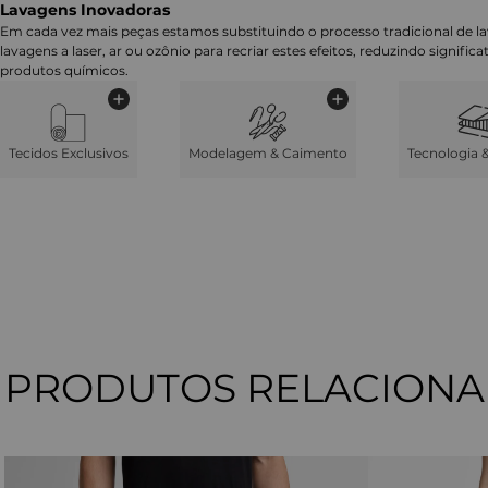
Lavagens Inovadoras
Em cada vez mais peças estamos substituindo o processo tradicional de 
lavagens a laser, ar ou ozônio para recriar estes efeitos, reduzindo signifi
produtos químicos.
Tecidos Exclusivos
Modelagem & Caimento
Tecnologia 
PRODUTOS RELACION