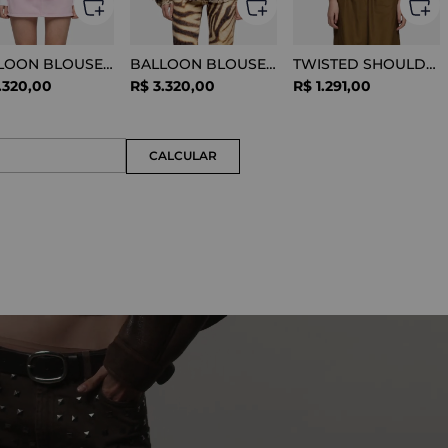
BALLOON BLOUSE SILK OPTICAL WHITE
BALLOON BLOUSE VISCOSE SNAKE
TWISTED SHOULDER TEE LYOCELL BLACK
.
320
,
00
R$
3
.
320
,
00
R$
1
.
291
,
00