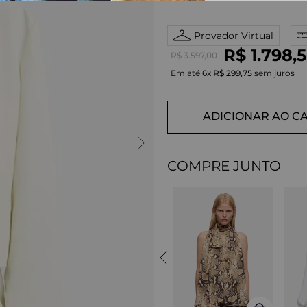
Provador Virtual
R$
1
.
798
,
5
R$
3
.
597
,
00
Em até
6
x
R$
299
,
75
sem juros
ADICIONAR AO C
COMPRE JUNTO