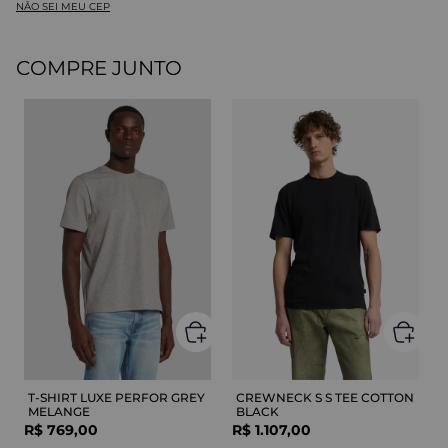
NÃO SEI MEU CEP
COMPRE JUNTO
T-SHIRT LUXE PERFOR GREY
CREWNECK S S TEE COTTON
MELANGE
BLACK
R$
769
,
00
R$
1
.
107
,
00