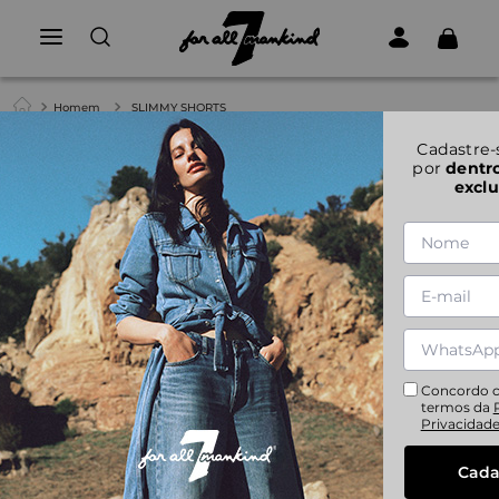
Homem
SLIMMY SHORTS
Cadastre-
por
dentr
exclu
Concordo 
termos da
Privacidad
Cada