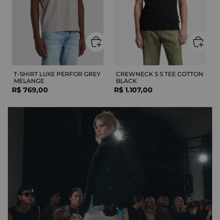
T-SHIRT LUXE PERFOR GREY
CREWNECK S S TEE COTTON
MELANGE
BLACK
R$
769
,
00
R$
1
.
107
,
00