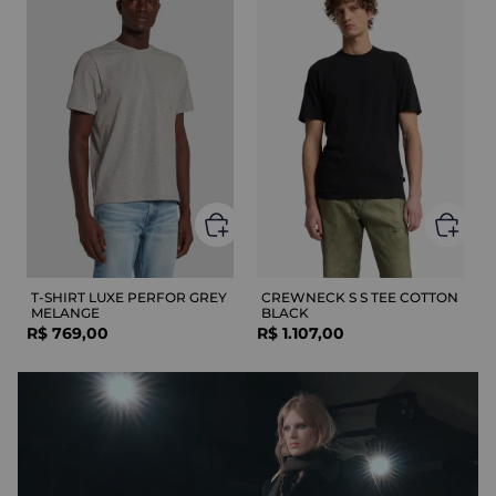
T-SHIRT LUXE PERFOR GREY
CREWNECK S S TEE COTTON
MELANGE
BLACK
R$
769
,
00
R$
1
.
107
,
00