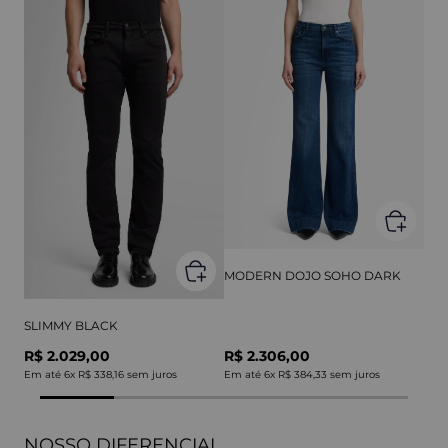
MODERN DOJO SOHO DARK
SLIMMY BLACK
R$ 2.029,00
R$ 2.306,00
Em até
6
x
R$ 338,16
sem juros
Em até
6
x
R$ 384,33
sem juros
NOSSO DIFERENCIAL