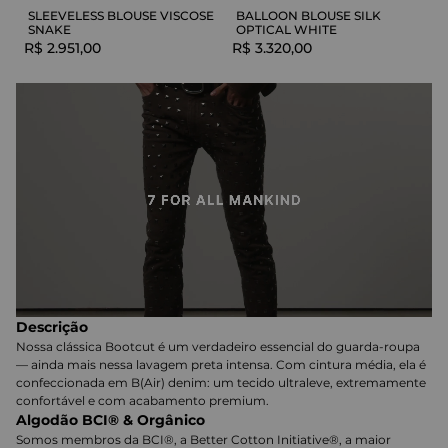
SLEEVELESS BLOUSE VISCOSE
BALLOON BLOUSE SILK
SNAKE
OPTICAL WHITE
R$
2
.
951
,
00
R$
3
.
320
,
00
Descrição
Nossa clássica Bootcut é um verdadeiro essencial do guarda-roupa
— ainda mais nessa lavagem preta intensa. Com cintura média, ela é
confeccionada em B(Air) denim: um tecido ultraleve, extremamente
confortável e com acabamento premium.
Algodão BCI® & Orgânico
Somos membros da BCI®, a Better Cotton Initiative®, a maior