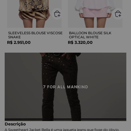
SLEEVELESS BLOUSE VISCOSE
BALLOON BLOUSE SILK
SNAKE
OPTICAL WHITE
R$
2
.
951
,
00
R$
3
.
320
,
00
Descrição
A Sweetheart Jacket Bella é uma jaqueta jeans que foge do óbvio.