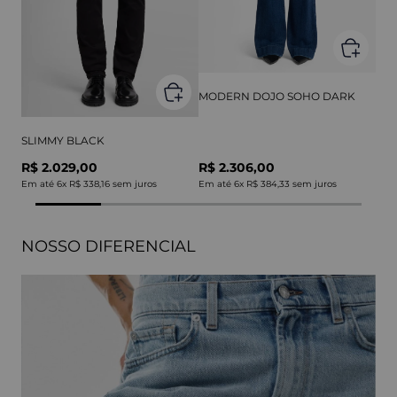
MODERN DOJO SOHO DARK
SLIMMY BLACK
R$ 2.029,00
R$ 2.306,00
Em até
6
x
R$ 338,16
sem juros
Em até
6
x
R$ 384,33
sem juros
NOSSO DIFERENCIAL