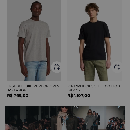
T-SHIRT LUXE PERFOR GREY
CREWNECK S S TEE COTTON
MELANGE
BLACK
R$
769
,
00
R$
1
.
107
,
00