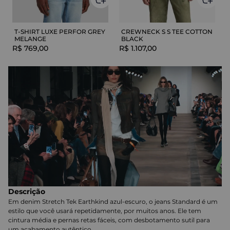
T-SHIRT LUXE PERFOR GREY
CREWNECK S S TEE COTTON
MELANGE
BLACK
R$
769
,
00
R$
1
.
107
,
00
Descrição
Em denim Stretch Tek Earthkind azul-escuro, o jeans Standard é um
estilo que você usará repetidamente, por muitos anos. Ele tem
cintura média e pernas retas fáceis, com desbotamento sutil para
um acabamento autêntico.