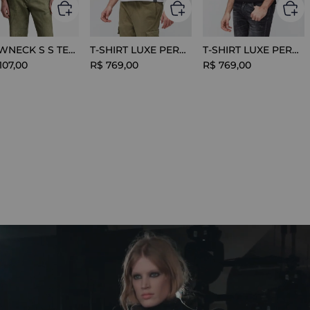
CREWNECK S S TEE COTTON BLACK
T-SHIRT LUXE PERFORMANCE WHITE
T-SHIRT LUXE PERFORMANCE BLACK
107
,
00
R$
769
,
00
R$
769
,
00