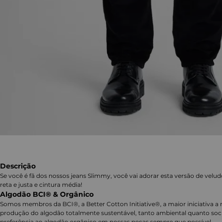
Descrição
Se você é fã dos nossos jeans Slimmy, você vai adorar esta versão de vel
reta e justa e cintura média!
Algodão BCI® & Orgânico
Somos membros da BCI®, a Better Cotton Initiative®, a maior iniciativa a 
produção do algodão totalmente sustentável, tanto ambiental quanto soc
preferência ao algodão orgânico em nossas peças sempre que possível.