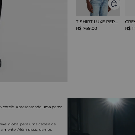
T-SHIRT LUXE PERFOR GREY MELANGE
R$
769
,
00
R$
1
.
udo cotelê. Apresentando uma perna
nível global para uma cadeia de
ialmente. Além disso, damos