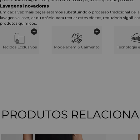
Lavagens Inovadoras
Em cada vez mais peças estamos substituindo o processo tradicional de 
lavagens a laser, ar ou ozônio para recriar estes efeitos, reduzindo signifi
produtos químicos.
Tecidos Exclusivos
Modelagem & Caimento
Tecnologia 
PRODUTOS RELACION