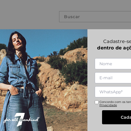
Buscar
PREVIOUS COLLECTIONS
Cadastre-se
dentro de aç
SLIMMY CORDU
1
|
6
Referência
:
JSMSC950VB
28
29
30
31
Concordo com os te
Privacidade
Cada