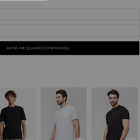
10
º
straight