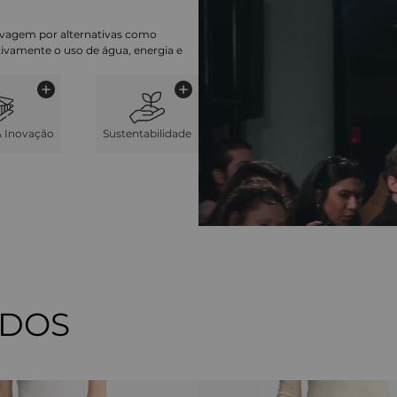
lavagem por alternativas como
cativamente o uso de água, energia e
& Inovação
Sustentabilidade
ADOS