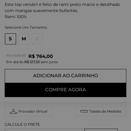
Este top versátil é feito de rami preto macio e detalhado
com mangas suavemente bufantes.
Rami 100%
S
M
L
R$
1
.
528
,
00
R$
764
,
00
Em até
6
x
R$
127
,
33
sem juros
ADICIONAR AO CARRINHO
COMPRE AGORA
Provador Virtual
Tabela de Medidas