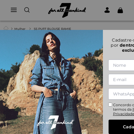
Mulher
SS PUFF BLOUSE RAMIE
Cadastre-
por
dentr
exclu
Concordo 
termos da
Privacidad
Cada