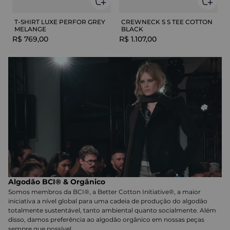
T-SHIRT LUXE PERFOR GREY
CREWNECK S S TEE COTTON
MELANGE
BLACK
R$
769
,
00
R$
1
.
107
,
00
Algodão BCI® & Orgânico
Somos membros da BCI®, a Better Cotton Initiative®, a maior
iniciativa a nível global para uma cadeia de produção do algodão
totalmente sustentável, tanto ambiental quanto socialmente. Além
disso, damos preferência ao algodão orgânico em nossas peças
sempre que possível.