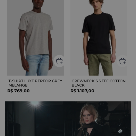
T-SHIRT LUXE PERFOR GREY
CREWNECK S S TEE COTTON
MELANGE
BLACK
R$
769
,
00
R$
1
.
107
,
00