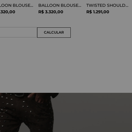
BALLOON BLOUSE SILK OPTICAL WHITE
BALLOON BLOUSE VISCOSE SNAKE
TWISTED SHOULDER TEE LYOCELL BLACK
.
320
,
00
R$
3
.
320
,
00
R$
1
.
291
,
00