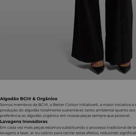
Algodão BCI® & Orgânico
Somos membros da BCI®, a Better Cotton Initiative®, a maior iniciativa a 
produção do algodão totalmente sustentável, tanto ambiental quanto soc
preferência ao algodão orgânico em nossas peças sempre que possível.
Lavagens Inovadoras
Em cada vez mais peças estamos substituindo o processo tradicional de 
lavagens a laser, ar ou ozônio para recriar estes efeitos, reduzindo signifi