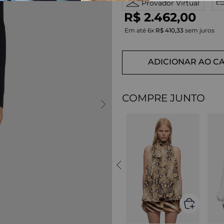
Provador Virtual
R$
2
.
462
,
00
Em até
6
x
R$
410
,
33
sem juros
ADICIONAR AO C
COMPRE JUNTO