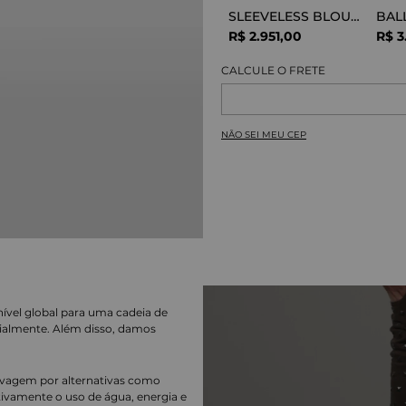
SLEEVELESS BLOUSE VISCOSE SNAKE
R$
2
.
951
,
00
R$
3
NÃO SEI MEU CEP
nível global para uma cadeia de
ialmente. Além disso, damos
lavagem por alternativas como
cativamente o uso de água, energia e