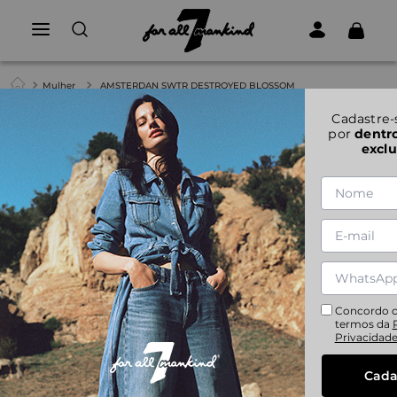
Mulher
AMSTERDAN SWTR DESTROYED BLOSSOM
1
|
4
Cadastre-
por
dentr
exclu
AMSTERDAN SWTR DESTROYED BLOSSOM
XS
S
M
L
Concordo 
termos da
Privacidad
Cada