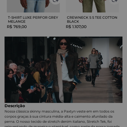
T-SHIRT LUXE PERFOR GREY
CREWNECK S S TEE COTTON
MELANGE
BLACK
R$
769
,
00
R$
1
.
107
,
00
Descrição
Nossa clássica skinny masculina, a Paxtyn veste em em todos os
corpos graças à sua cintura média-alta e caimento afunilado da
perna. O nosso tecido de stretch denim italiano, Stretch Tek, foi
reinventando de maneira sustentável, como parte da nossa jornada